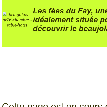
Les
fées du Fay, un
idéalement située p
découvrir le beaujola
Cette page est en cours d